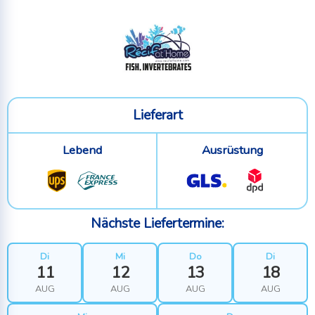
Lieferart
Lebend
Ausrüstung
Nächste Liefertermine:
Di
Mi
Do
Di
11
12
13
18
AUG
AUG
AUG
AUG