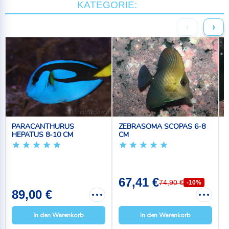
KATEGORIE:
‹
›
PARACANTHURUS
ZEBRASOMA SCOPAS 6-8
HEPATUS 8-10 CM
CM
67,41 €
74,90 €
-10%
89,00 €
In den Warenkorb
In den Warenkorb