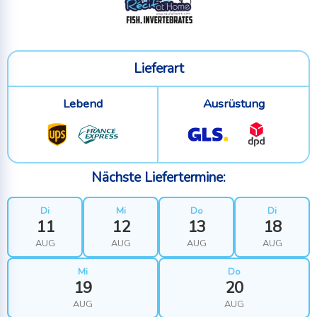
Lieferart
Lebend
Ausrüstung
Nächste Liefertermine:
Di
Mi
Do
Di
11
12
13
18
AUG
AUG
AUG
AUG
Mi
Do
19
20
AUG
AUG