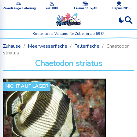
Zuverlässige Lieferung
+40 000
Paiement 3x/4x
Depuis 2010
Kostenloser Versand für Zubehör ab 69 €*
Zuhause
Meerwasserfische
Falterfische
Chaetodon
striatus
Chaetodon striatus
NICHT AUF LAGER