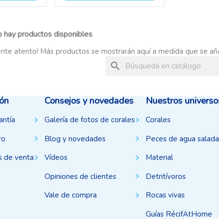
 hay productos disponibles
nte atento! Más productos se mostrarán aquí a medida que se añ
search
ión
Consejos y novedades
Nuestros universo
antía
Galería de fotos de corales
Corales
ro
Blog y novedades
Peces de agua salada
s de venta
Vídeos
Material
Opiniones de clientes
Detritívoros
Vale de compra
Rocas vivas
Guías RécifAtHome