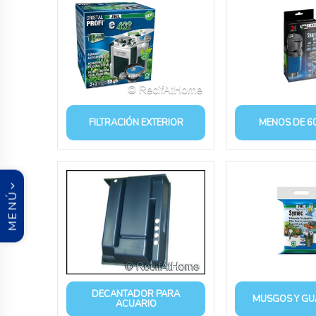
FILTRACIÓN EXTERIOR
MENOS DE 60
MENÚ
DECANTADOR PARA
MUSGOS Y GUA
ACUARIO