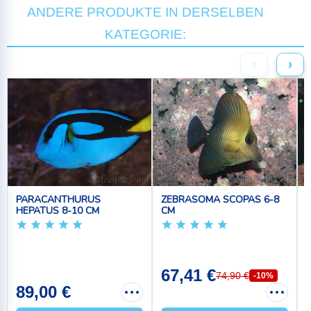
ANDERE PRODUKTE IN DERSELBEN
KATEGORIE:
‹
›
PARACANTHURUS
ZEBRASOMA SCOPAS 6-8
HEPATUS 8-10 CM
CM
67,41 €
74,90 €
-10%
89,00 €