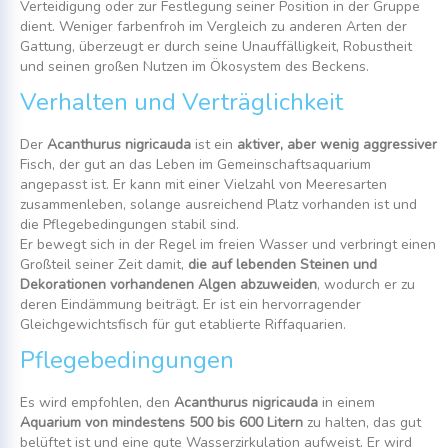
Verteidigung oder zur Festlegung seiner Position in der Gruppe
dient. Weniger farbenfroh im Vergleich zu anderen Arten der
Gattung, überzeugt er durch seine Unauffälligkeit, Robustheit
und seinen großen Nutzen im Ökosystem des Beckens.
Verhalten und Verträglichkeit
Der
Acanthurus nigricauda
ist ein
aktiver, aber wenig aggressiver
Fisch, der gut an das Leben im Gemeinschaftsaquarium
angepasst ist. Er kann mit einer Vielzahl von Meeresarten
zusammenleben, solange ausreichend Platz vorhanden ist und
die Pflegebedingungen stabil sind.
Er bewegt sich in der Regel im freien Wasser und verbringt einen
Großteil seiner Zeit damit,
die auf lebenden Steinen und
Dekorationen vorhandenen Algen abzuweiden
, wodurch er zu
deren Eindämmung beiträgt. Er ist ein hervorragender
Gleichgewichtsfisch für gut etablierte Riffaquarien.
Pflegebedingungen
Es wird empfohlen, den
Acanthurus nigricauda
in einem
Aquarium von mindestens 500 bis 600 Litern
zu halten, das gut
belüftet ist und eine gute Wasserzirkulation aufweist. Er wird