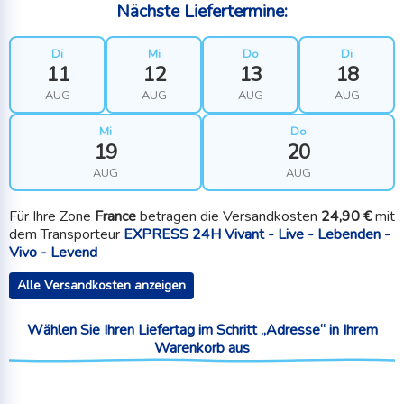
Nächste Liefertermine:
Di
Mi
Do
Di
11
12
13
18
AUG
AUG
AUG
AUG
Mi
Do
19
20
AUG
AUG
Für Ihre Zone
France
betragen die Versandkosten
24,90 €
mit
dem Transporteur
EXPRESS 24H Vivant - Live - Lebenden -
Vivo - Levend
Alle Versandkosten anzeigen
Wählen Sie Ihren Liefertag im Schritt „Adresse“ in Ihrem
Warenkorb aus