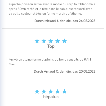
superbe poisson arrivé avec la moitié du corp tout blanc mais
après 30mn caché et la tête dans le sable est ressorti avec
sa belle couleur et très en forme merci recifathome.
Durch Mickael f. der, die, das 24.05.2023





Top
Arrivé en pleine forme et pleins de bons conseils de RAH.
Merci.
Durch Arnaud C. der, die, das 20.08.2022





hépatus