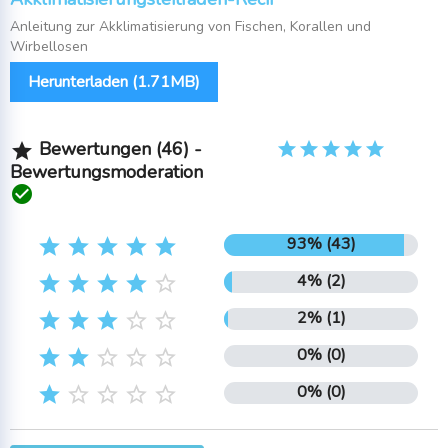
Anleitung zur Akklimatisierung von Fischen, Korallen und
Wirbellosen
Herunterladen (1.71MB)
Bewertungen (46) -

Bewertungsmoderation

93% (43)





4% (2)





2% (1)





0% (0)





0% (0)




