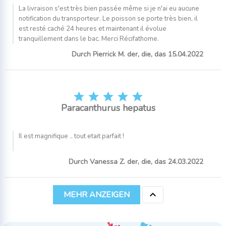
La livraison s'est très bien passée même si je n'ai eu aucune
notification du transporteur. Le poisson se porte très bien, il
est resté caché 24 heures et maintenant il évolue
tranquillement dans le bac. Merci Récifathome.
Durch Pierrick M. der, die, das 15.04.2022





Paracanthurus hepatus
Il est magnifique .. tout etait parfait !
Durch Vanessa Z. der, die, das 24.03.2022

MEHR ANZEIGEN