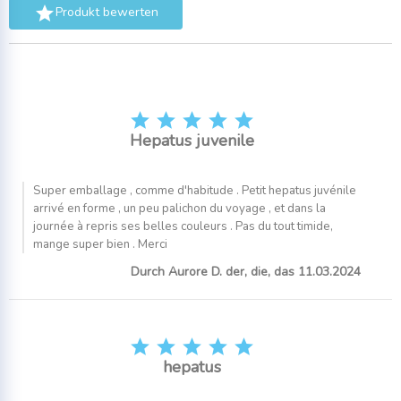

Produkt bewerten





Hepatus juvenile
Super emballage , comme d'habitude . Petit hepatus juvénile
arrivé en forme , un peu palichon du voyage , et dans la
journée à repris ses belles couleurs . Pas du tout timide,
mange super bien . Merci
Durch Aurore D. der, die, das 11.03.2024





hepatus