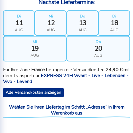
Nächste Liefertermine:
Di
Mi
Do
Di
11
12
13
18
AUG
AUG
AUG
AUG
Mi
Do
19
20
AUG
AUG
Für Ihre Zone
France
betragen die Versandkosten
24,90 €
mit
dem Transporteur
EXPRESS 24H Vivant - Live - Lebenden -
Vivo - Levend
Alle Versandkosten anzeigen
Wählen Sie Ihren Liefertag im Schritt „Adresse“ in Ihrem
Warenkorb aus