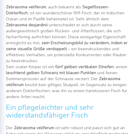
Zebrasoma veliferum
, auch bekannt als
Segelflossen-
Doktorfisch
, ist ein wunderschöner Riff-Fisch, der im Indischen
Ozean und im Pazifik beheimatet ist. Sehr ähnlich dem
Zebrasoma desjardinii
unterscheidet er sich durch seine
außergewöhnlich großen Rücken- und Afterflossen, die sich
fächerförmig aufrichten können. Diese einzigartige Eigenschaft
ermöglicht es ihm,
sein Erscheinungsbild zu verändern, indem er
seine visuelle Größe verdoppelt
– ein beeindruckendes und
effektives Verhalten, um potenzielle Konkurrenten oder Räuber
zu beeindrucken.
Sein ovaler Körper ist mit
fünf gelben vertikalen Streifen
, einem
leuchtend gelben Schwanz mit blauen Punkten
und feinen
Sommersprossen auf der Schnauze verziert. Der
Zebrasoma
veliferum
besitzt kein giftiges Skalpell, im Gegensatz zu einigen
anderen Doktorfischen, was ihn zu einem harmloseren Fisch für
andere Arten macht.
Ein pflegeleichter und sehr
widerstandsfähiger Fisch
Der
Zebrasoma veliferum
ist sehr robust und passt sich gut an
Schwankungen der Wasserqualität an, einschließlich moderater