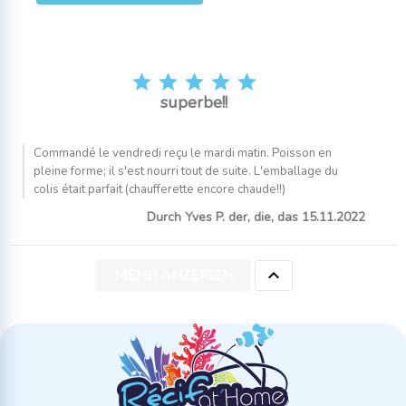





superbe!!
Commandé le vendredi reçu le mardi matin. Poisson en
pleine forme; il s'est nourri tout de suite. L'emballage du
colis était parfait (chaufferette encore chaude!!)
Durch Yves P. der, die, das 15.11.2022

MEHR ANZEIGEN