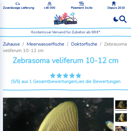
Zuverlässige Lieferung
+40 000
Paiement 3x/4x
Depuis 2010
Kostenloser Versand für Zubehör ab 69 €*
Zuhause
Meerwasserfische
Doktorfische
Zebrasoma
veliferum 10-12 cm
Zebrasoma veliferum 10-12 cm
(5/5) aus 1 Gesamtbewertungen
Lies die Bewertungen