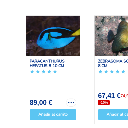
PARACANTHURUS
ZEBRASOMA SC
HEPATUS 8-10 CM
8 CM
67,41 €
74,
89,00 €
-10%
Añadir al carrito
Añadir al ca