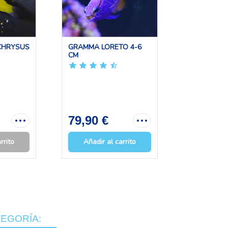
CHRYSUS
GRAMMA LORETO 4-6
MITHRAX S
CM
CM
79,90 €
20,90 
rrito
Añadir al carrito
Añadir 
EGORÍA: