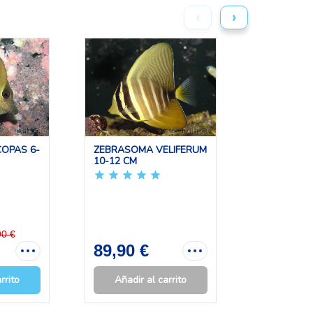
‹
›
OPAS 6-
ZEBRASOMA VELIFERUM
ACANTHU
10-12 CM
LEUCOSTE
CM
90 €
89,90 €
109,00
rrito
Añadir al carrito
Añadir 