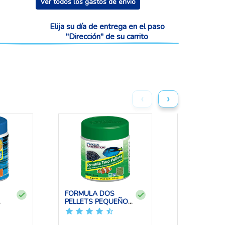
Ver todos los gastos de envío
Elija su día de entrega en el paso
"Dirección" de su carrito
‹
›
FÓRMULA DOS
BRINE SHRI
PELLETS PEQUEÑOS
FLAKES 34 
ION
100 GR O...
OCEAN...