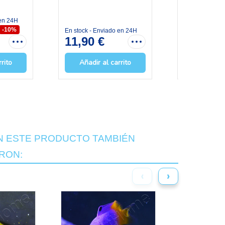
 en 24H
En stock - Env
7,11 €
7,
-10%
En stock - Enviado en 24H
11,90 €
rrito
Añadir al carrito
Añadir a
N ESTE PRODUCTO TAMBIÉN
RON:
‹
›