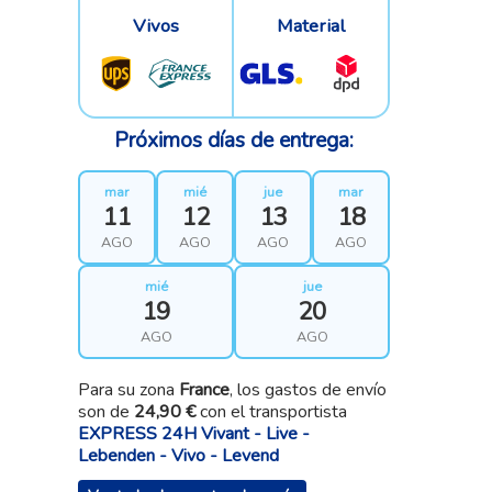
Vivos
Material
Próximos días de entrega:
mar
mié
jue
mar
11
12
13
18
AGO
AGO
AGO
AGO
mié
jue
19
20
AGO
AGO
Para su zona
France
, los gastos de envío
son de
24,90 €
con el transportista
EXPRESS 24H Vivant - Live -
Lebenden - Vivo - Levend