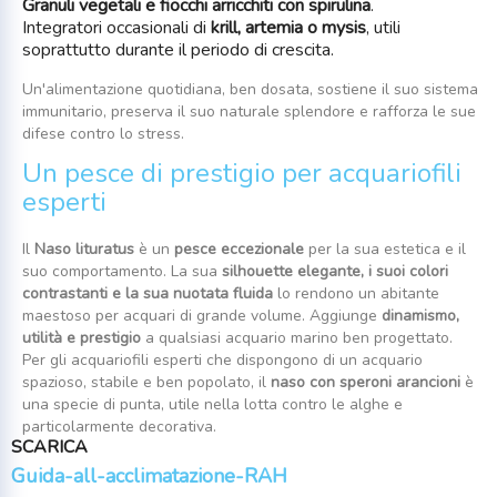
Granuli vegetali e fiocchi arricchiti con spirulina
.
Integratori occasionali di
krill, artemia o mysis
, utili
soprattutto durante il periodo di crescita.
Un'alimentazione quotidiana, ben dosata, sostiene il suo sistema
immunitario, preserva il suo naturale splendore e rafforza le sue
difese contro lo stress.
Un pesce di prestigio per acquariofili
esperti
Il
Naso lituratus
è un
pesce eccezionale
per la sua estetica e il
suo comportamento. La sua
silhouette elegante, i suoi colori
contrastanti e la sua nuotata fluida
lo rendono un abitante
maestoso per acquari di grande volume. Aggiunge
dinamismo,
utilità e prestigio
a qualsiasi acquario marino ben progettato.
Per gli acquariofili esperti che dispongono di un acquario
spazioso, stabile e ben popolato, il
naso con speroni arancioni
è
una specie di punta, utile nella lotta contro le alghe e
particolarmente decorativa.
SCARICA
Guida-all-acclimatazione-RAH