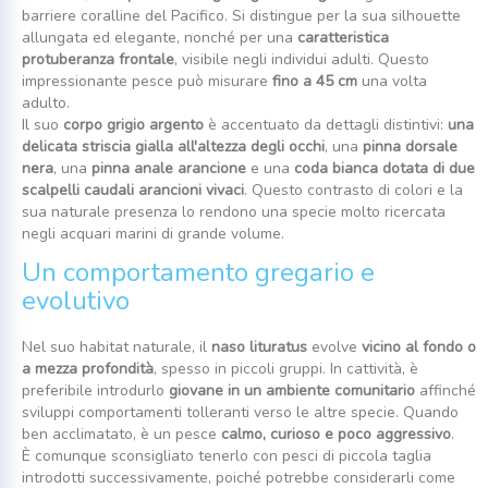
barriere coralline del Pacifico. Si distingue per la sua silhouette
allungata ed elegante, nonché per una
caratteristica
protuberanza frontale
, visibile negli individui adulti. Questo
impressionante pesce può misurare
fino a 45 cm
una volta
adulto.
Il suo
corpo grigio argento
è accentuato da dettagli distintivi:
una
delicata striscia gialla all'altezza degli occhi
, una
pinna dorsale
nera
, una
pinna anale arancione
e una
coda bianca dotata di due
scalpelli caudali arancioni vivaci
. Questo contrasto di colori e la
sua naturale presenza lo rendono una specie molto ricercata
negli acquari marini di grande volume.
Un comportamento gregario e
evolutivo
Nel suo habitat naturale, il
naso lituratus
evolve
vicino al fondo o
a mezza profondità
, spesso in piccoli gruppi. In cattività, è
preferibile introdurlo
giovane in un ambiente comunitario
affinché
sviluppi comportamenti tolleranti verso le altre specie. Quando
ben acclimatato, è un pesce
calmo, curioso e poco aggressivo
.
È comunque sconsigliato tenerlo con pesci di piccola taglia
introdotti successivamente, poiché potrebbe considerarli come