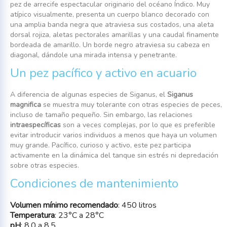
pez de arrecife espectacular originario del océano Índico. Muy
atípico visualmente, presenta un cuerpo blanco decorado con
una amplia banda negra que atraviesa sus costados, una aleta
dorsal rojiza, aletas pectorales amarillas y una caudal finamente
bordeada de amarillo. Un borde negro atraviesa su cabeza en
diagonal, dándole una mirada intensa y penetrante.
Un pez pacífico y activo en acuario
A diferencia de algunas especies de Siganus, el
Siganus
magnifica
se muestra muy tolerante con otras especies de peces,
incluso de tamaño pequeño. Sin embargo, las relaciones
intraespecíficas
son a veces complejas, por lo que es preferible
evitar introducir varios individuos a menos que haya un volumen
muy grande. Pacífico, curioso y activo, este pez participa
activamente en la dinámica del tanque sin estrés ni depredación
sobre otras especies.
Condiciones de mantenimiento
Volumen mínimo recomendado
: 450 litros
Temperatura
: 23°C a 28°C
pH
: 8,0 a 8,5