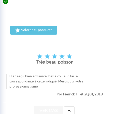


Valorar el producto





Très beau poisson
Bien reçu, bien acclimaté, belle couleur, taille
correspondante à celle indiqué. Merci pour votre
professionnalisme
Por Pierrick H. el 28/01/2019

VER MÁS