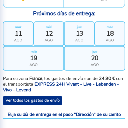
Próximos días de entrega:
mar
mié
jue
mar
11
12
13
18
AGO
AGO
AGO
AGO
mié
jue
19
20
AGO
AGO
Para su zona
France
, los gastos de envío son de
24,90 €
con
el transportista
EXPRESS 24H Vivant - Live - Lebenden -
Vivo - Levend
Ver todos los gastos de envío
Elija su día de entrega en el paso "Dirección" de su carrito