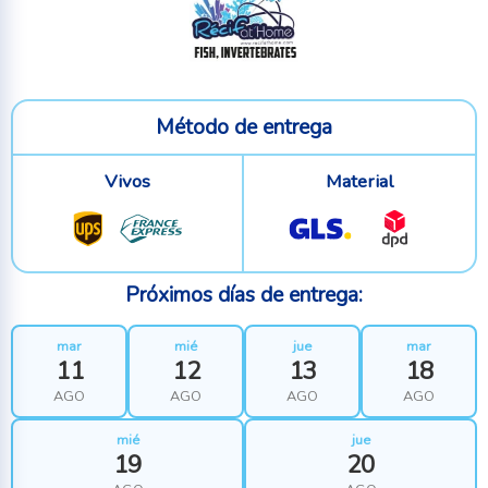
Método de entrega
Vivos
Material
Próximos días de entrega:
mar
mié
jue
mar
11
12
13
18
AGO
AGO
AGO
AGO
mié
jue
19
20