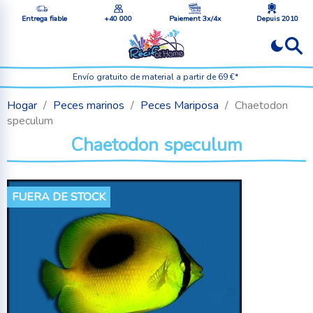
Entrega fiable
+40 000
Paiement 3x/4x
Depuis 2010
Envío gratuito de material a partir de 69 €*
Hogar
Peces marinos
Peces Mariposa
Chaetodon
speculum
Chaetodon speculum
FUERA DE STOCK