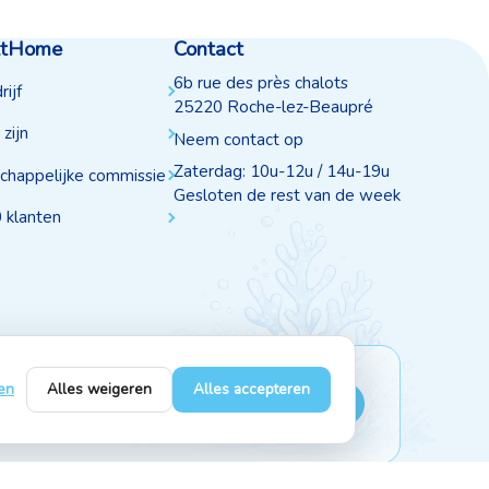
AtHome
Contact
6b rue des près chalots
ijf
25220 Roche-lez-Beaupré
zijn
Neem contact op
Zaterdag: 10u-12u / 14u-19u
happelijke commissie
Gesloten de rest van de week
 klanten
en
Alles weigeren
Alles accepteren
Volg ons