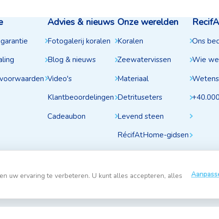
e
Advies & nieuws
Onze werelden
Recif
 garantie
Fotogalerij koralen
Koralen
Ons bedr
aling
Blog & nieuws
Zeewatervissen
Wie we 
voorwaarden
Video's
Materiaal
Wetensc
Klantbeoordelingen
Detrituseters
+40.000
Cadeaubon
Levend steen
RécifAtHome-gidsen
Aanpass
 uw ervaring te verbeteren. U kunt alles accepteren, alles