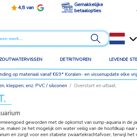
Gemakkelijke
4,8 van
betaalopties
ZOUTWATERVISSEN
DETRITIVOREN
LEVENDE ST
ending op materiaal vanaf €69* Koralen- en vissenupdate elke vr
en, kleppen, enz. PVC / siliconen
Overstort en uitlaat.
.
quarium
meengoed geworden met de opkomst van sump-aquaria in de jaren 
atie, maken ze het mogelijk om water veilig van de hoofdkuip naa
arium en zorgt voor een stabiele zwaartekrachtafvoer, terwijl het