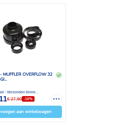
 - MUFFLER OVERFLOW 32
I...
ad - Verzonden binne...
,11
€ 27,90
-10%
evoegen aan winkelwagen