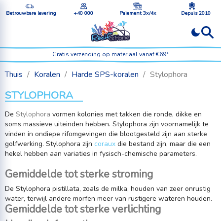
Betrouwbare levering
+40 000
Paiement 3x/4x
Depuis 2010
Gratis verzending op materiaal vanaf €69*
Thuis
Koralen
Harde SPS-koralen
Stylophora
STYLOPHORA
De
Stylophora
vormen kolonies met takken die ronde, dikke en
soms massieve uiteinden hebben. Stylophora zijn voornamelijk te
vinden in ondiepe rifomgevingen die blootgesteld zijn aan sterke
golfwerking. Stylophora zijn
coraux
die bestand zijn, maar die een
hekel hebben aan variaties in fysisch-chemische parameters.
Gemiddelde tot sterke stroming
De Stylophora pistillata, zoals de milka, houden van zeer onrustig
water, terwijl andere morfen meer van rustigere wateren houden.
Gemiddelde tot sterke verlichting