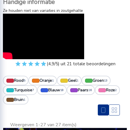
Handige informatie
Ze houden niet van variaties in zoutgehalte
(4,9/5) uit 21 totale beoordelingen
Rood
Oranje
Geel
Groen
5
1
1
13
Turquoise
Blauw
Paars
Roze
7
18
16
2
Bruin
1
Weergeven 1-27 van 27 item(s)