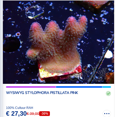
WYSIWYG STYLOPHORA PISTILLATA PINK
100% Cultuur RAH
€ 27,30
€ 39,00
-30%