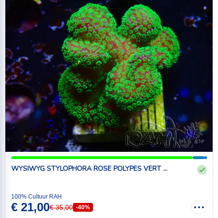
WYSIWYG STYLOPHORA ROSE POLYPES VERT ...
100% Cultuur RAH
€ 21,00
€ 35,00
-40%