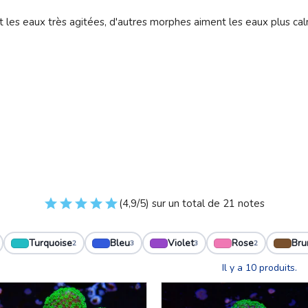
t les eaux très agitées, d'autres morphes aiment les eaux plus ca
(4,9/5) sur un total de 21 notes
Turquoise
Bleu
Violet
Rose
Bru
2
3
3
2
Il y a 10 produits.