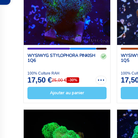
WYSIWYG STYLOPHORA PINKISH
WYSIWY
1Q6
1Q5
100% Culture RAH
100% Cul
17,50 €
17,5
25,00 €
-30%
Ajouter au panier