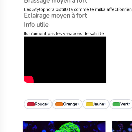
Brassage moyen à fort
Les Stylophora pistillata comme le milka affectionnen
Eclairage moyen à fort
Info utile
Ils n'aiment pas les variations de salinité
Rouge
Orange
Jaune
Vert
2
1
1
7