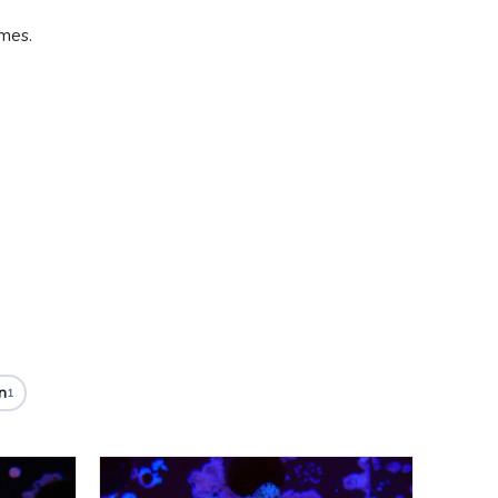
lmes.
n
1