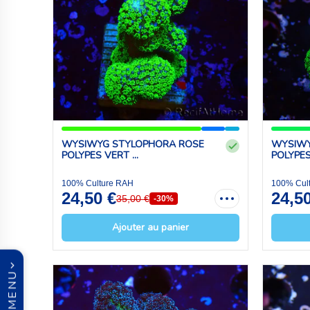
WYSIWYG STYLOPHORA ROSE
WYSIWY
POLYPES VERT ...
POLYPES 
100% Culture RAH
100% Cul
24,50 €
24,5
35,00 €
-30%
Ajouter au panier
MENU