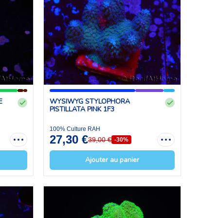
E
WYSIWYG STYLOPHORA
PISTILLATA PINK 1F3
100% Culture RAH
27,30 €
39,00 €
-30%
Ajouter au panier