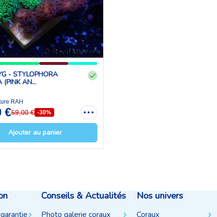
G - STYLOPHORA
(PINK AN...
ture RAH
0 €
59,00 €
-30%
Ajouter au panier
on
Conseils & Actualités
Nos univers
 garantie
Photo galerie coraux
Coraux