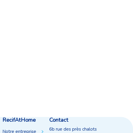
RecifAtHome
Contact
6b rue des près chalots
Notre entreprise