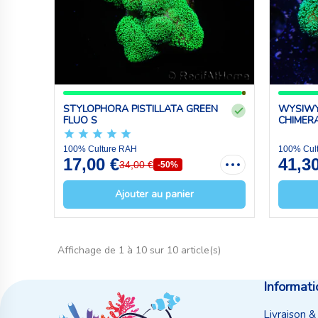
STYLOPHORA PISTILLATA GREEN
WYSIWY
FLUO S
CHIMERA 
100% Culture RAH
100% Cul
17,00 €
41,3
34,00 €
-50%
Ajouter au panier
Affichage de 1 à 10 sur 10 article(s)
Informati
Livraison &