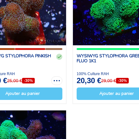
G STYLOPHORA PINKISH
WYSIWYG STYLOPHORA GRE
FLUO 1K1
ture RAH
100% Culture RAH
0 €
20,30 €
25,00 €
29,00 €
-30%
-30%
Ajouter au panier
Ajouter au panier