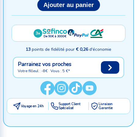
Ajouter au panier
3x
De 90€ à 3000€
13
points de fidélité pour
€ 0,26
d'économie
Parrainez vos proches
Votre filleul : -8€ Vous : 5 €*
Support Client
Livraison
Voyage en 24h
Spécialisé
Garantie