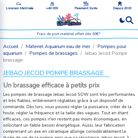
Livraison Maitrisée
+40 000
Paiement 3x/4x
Depuis 2010
Frais de port matériel offert dès 69€*
Accueil
Materiel Aquarium eau de mer
Pompes pour
aquarium
Pompes de brassages
Jebao Jecod Pompe
brassage
JEBAO JECOD POMPE BRASSAGE
Un brassage efficace à petits prix
Les pompes de brassage Jebao Jecod SOW sont très performantes
et très fiables, entièrement réglables grâce à un dispositif de
commande. Dès lors, vous pouvez régler la puissance, créer de la
houle, régler la fréquence et la taille des vagues. Tout en étant
efficaces, ces pompes n'en restent pas moins économiques, en
sollicitant un faible besoin énergétique. Aussi, leur fabrication
comprenant un axe en céramique allonge considérablement la
durée de vie de la pompe ainsi que sa résistance. Jebao Jecod, à