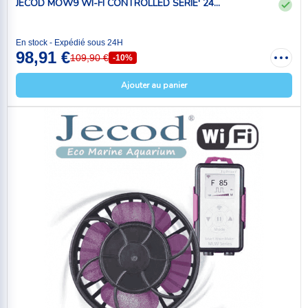
JECOD MOW9 WI-FI CONTROLLED SERIE' 24...
En stock - Expédié sous 24H
98,91 €
109,90 €
-10%
Ajouter au panier