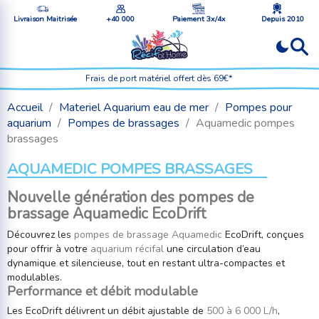
Livraison Maitrisée
+40 000
Paiement 3x/4x
Depuis 2010
Frais de port matériel offert dès 69€*
Accueil
Materiel Aquarium eau de mer
Pompes pour
aquarium
Pompes de brassages
Aquamedic pompes
brassages
AQUAMEDIC POMPES BRASSAGES
Nouvelle génération des pompes de
brassage Aquamedic EcoDrift
Découvrez les
pompes de brassage Aquamedic
EcoDrift, conçues
pour offrir à votre
aquarium récifal
une circulation d’eau
dynamique et silencieuse, tout en restant ultra-compactes et
modulables.
Performance et débit modulable
Les EcoDrift délivrent un débit ajustable de
500 à 6 000 L/h
,