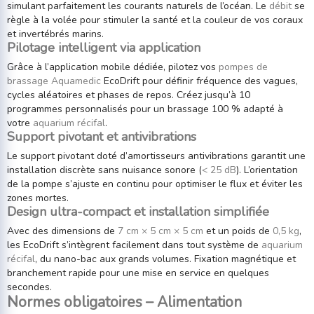
simulant parfaitement les courants naturels de l’océan. Le
débit
se
règle à la volée pour stimuler la santé et la couleur de vos coraux
et invertébrés marins.
Pilotage intelligent via application
Grâce à l’application mobile dédiée, pilotez vos
pompes de
brassage Aquamedic
EcoDrift pour définir fréquence des vagues,
cycles aléatoires et phases de repos. Créez jusqu’à 10
programmes personnalisés pour un brassage 100 % adapté à
votre
aquarium récifal
.
Support pivotant et antivibrations
Le support pivotant doté d’amortisseurs antivibrations garantit une
installation discrète sans nuisance sonore (
< 25 dB
). L’orientation
de la pompe s’ajuste en continu pour optimiser le flux et éviter les
zones mortes.
Design ultra-compact et installation simplifiée
Avec des dimensions de
7 cm × 5 cm × 5 cm
et un poids de
0,5 kg
,
les EcoDrift s’intègrent facilement dans tout système de
aquarium
récifal
, du nano-bac aux grands volumes. Fixation magnétique et
branchement rapide pour une mise en service en quelques
secondes.
Normes obligatoires – Alimentation