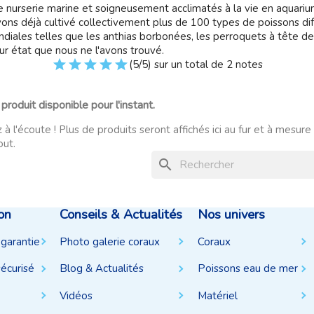
re
nurserie
marine et soigneusement acclimatés à la vie en aquarium
ons déjà cultivé collectivement plus de 100 types de poissons dif
diales telles que les
anthias
borbonées
, les perroquets à tête d
eur état que nous ne l'avons trouvé.
(5/5) sur un total de 2 notes
produit disponible pour l'instant.
 à l'écoute ! Plus de produits seront affichés ici au fur et à mesure
out.
search
on
Conseils & Actualités
Nos univers
 garantie
Photo galerie coraux
Coraux
écurisé
Blog & Actualités
Poissons eau de mer
Vidéos
Matériel