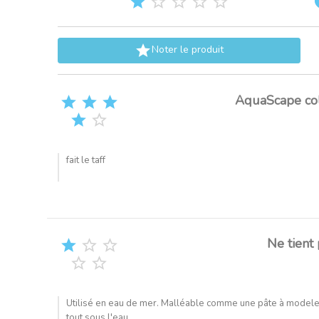






Noter le produit
AquaScape col





fait le taff
Ne tient





Utilisé en eau de mer. Malléable comme une pâte à modeler
tout sous l'eau