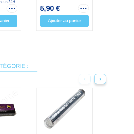
 sous 24H
En stock - E
5,90 €
11,54 
anier
Ajouter au panier
Ajouter
TÉGORIE :
‹
›