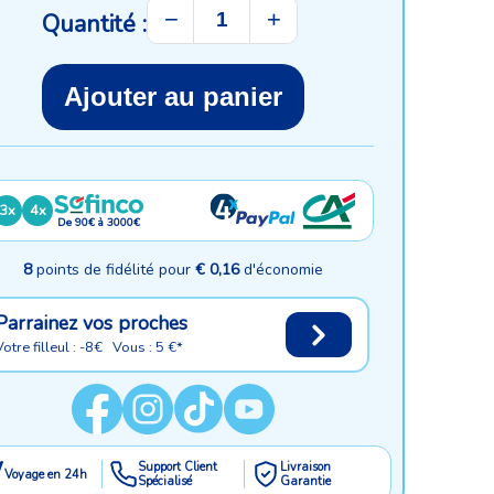
−
+
Quantité :
Ajouter au panier
3x
4x
De 90€ à 3000€
8
points de fidélité pour
€ 0,16
d'économie
Parrainez vos proches
Votre filleul : -8€ Vous : 5 €*
Support Client
Livraison
Voyage en 24h
Spécialisé
Garantie