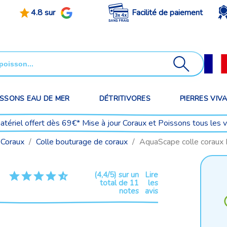
4.8 sur
Facilité de paiement
ISSONS EAU DE MER
DÉTRITIVORES
PIERRES VIV
matériel offert dès 69€* Mise à jour Coraux et Poissons tous les 
 Coraux
Colle bouturage de coraux
AquaScape colle coraux
(4,4/5) sur un
Lire
total de 11
les
notes
avis