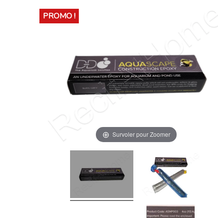
PROMO !
Survoler pour Zoomer