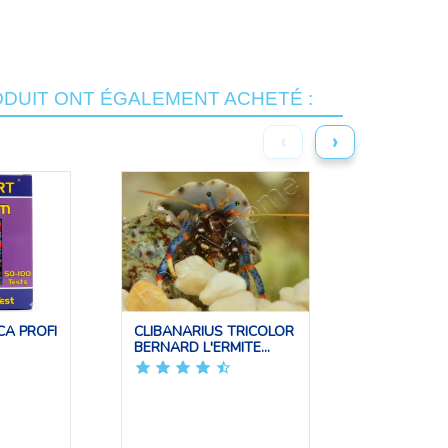
ODUIT ONT ÉGALEMENT ACHETÉ :
‹
›
CA PROFI
CLIBANARIUS TRICOLOR
TEST MAG
BERNARD L'ERMITE...
PROFI TES