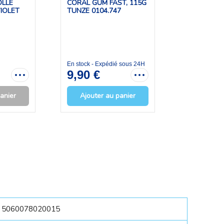
LLE
CORAL GUM FAST, 115G
CORAL GUM
IOLET
TUNZE 0104.747
120G COLLE
En stock - Expédié sous 24H
En stock - E
9,90 €
21,90 
anier
Ajouter au panier
Ajouter
5060078020015