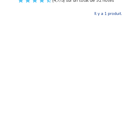
(4,7/5) sur un total de 92 notes
Il y a 1 produit.