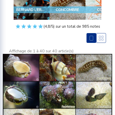
BERNARD L'ERMITE
CONCOMBRE
COQUE
(4,8/5) sur un total de 985 notes
Affichage de 1 à 40 sur 40 article(s)