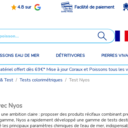
4.8 sur
Facilité de paiement
ISSONS EAU DE MER
DÉTRITIVORES
PIERRES VIV
matériel offert dès 69€* Mise à jour Coraux et Poissons tous les 
& Test
Tests colorimétriques
Test Nyos
vec Nyos
ambition claire : proposer des produits récifaux combinant précis
 gamme, Nyos a rapidement développé une gamme de tests destin
é les principaux paramètres chimiques de l’eau de mer, indispens