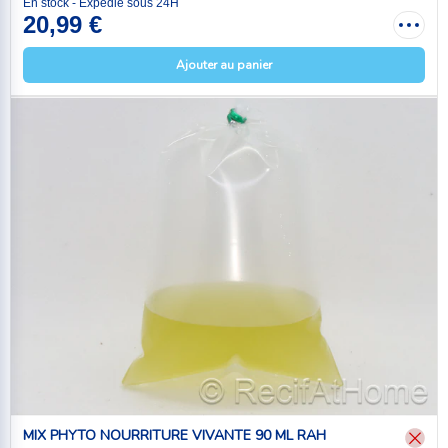
En stock - Expédié sous 24H
20,99 €
Ajouter au panier
MIX PHYTO NOURRITURE VIVANTE 90 ML RAH