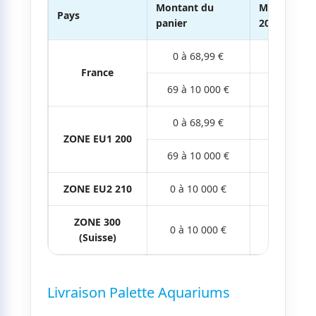
Montant du
Matériel poi
Pays
panier
20Kg)
0 à 68,99 €
6
France
69 à 10 000 €
O
0 à 68,99 €
6
ZONE EU1 200
69 à 10 000 €
O
ZONE EU2 210
0 à 10 000 €
1
ZONE 300
0 à 10 000 €
2
(Suisse)
Livraison Palette Aquariums