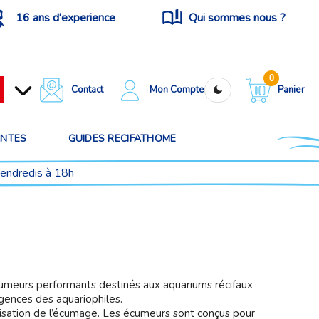
16 ans d'experience
Qui sommes nous ?
0
Contact
Mon Compte
Panier
ANTES
GUIDES RECIFATHOME
vendredis à 18h
cumeurs performants destinés aux aquariums récifaux
gences des aquariophiles.
misation de l’écumage. Les écumeurs sont conçus pour