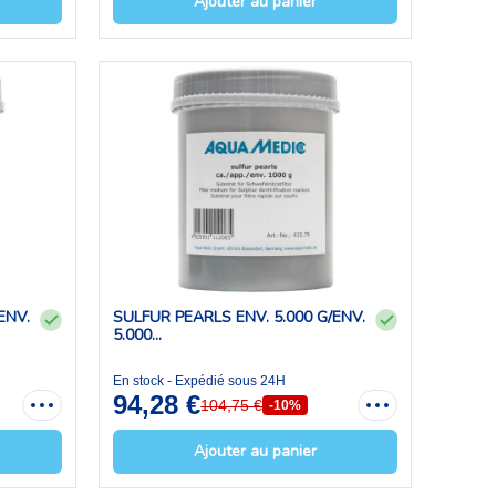
Ajouter au panier
ENV.
SULFUR PEARLS ENV. 5.000 G/ENV.
5.000...
En stock - Expédié sous 24H
94,28 €
104,75 €
-10%
Ajouter au panier