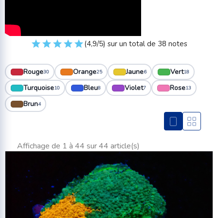
(4,9/5) sur un total de 38 notes
Rouge
Orange
Jaune
Vert
30
25
6
18
Turquoise
Bleu
Violet
Rose
10
8
7
13
Brun
4
Affichage de 1 à 44 sur 44 article(s)