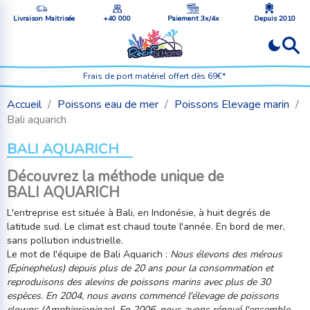
Livraison Maitrisée
+40 000
Paiement 3x/4x
Depuis 2010
Frais de port matériel offert dès 69€*
Accueil
Poissons eau de mer
Poissons Elevage marin
Bali aquarich
BALI AQUARICH
Découvrez la méthode unique de
BALI
AQUARICH
L'entreprise est située à Bali, en Indonésie, à huit degrés de
latitude sud. Le climat est chaud toute l'année. En bord de mer,
sans pollution industrielle.
Le mot de l'équipe de Bali
Aquarich
:
Nous élevons des mérous
(
Epinephelus
) depuis plus de 20 ans pour la consommation et
reproduisons des alevins de poissons marins avec plus de 30
espèces. En 2004, nous avons commencé l'élevage de poissons
clowns (
Amphiprioninae
). En 2006, nous avons rénové l'ensemble