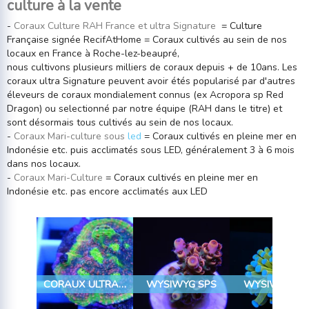
culture à la vente
-
Coraux Culture RAH France et ultra Signature
= Culture
Française signée RecifAtHome = Coraux cultivés au sein de nos
locaux en France à Roche-lez-beaupré,
nous cultivons plusieurs milliers de coraux depuis + de 10ans. Les
coraux ultra Signature peuvent avoir étés popularisé par d'autres
éleveurs de coraux mondialement connus (ex Acropora sp Red
Dragon) ou selectionné par notre équipe (RAH dans le titre) et
sont désormais tous cultivés au sein de nos locaux.
-
Coraux Mari-culture sous
led
= Coraux cultivés en pleine mer en
Indonésie etc. puis acclimatés sous LED, généralement 3 à 6 mois
dans nos locaux.
-
Coraux Mari-Culture
= Coraux cultivés en pleine mer en
Indonésie etc. pas encore acclimatés aux LED
CORAUX ULTRA SELECT
WYSIWYG SPS
WYSIWYG LP