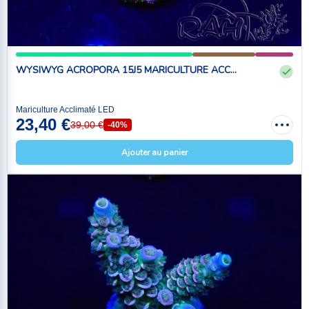
WYSIWYG ACROPORA 15J5 MARICULTURE ACC...
Mariculture Acclimaté LED
23,40 €
39,00 €
-40%
Ajouter au panier