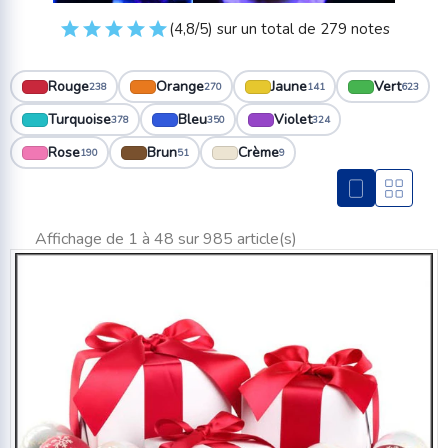
(4,8/5) sur un total de 279 notes
Rouge
Orange
Jaune
Vert
238
270
141
623
Turquoise
Bleu
Violet
378
350
324
Rose
Brun
Crème
190
51
9
Affichage de 1 à 48 sur 985 article(s)