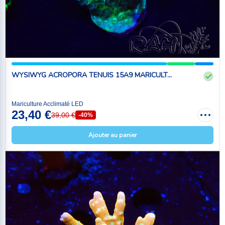
WYSIWYG ACROPORA TENUIS 15A9 MARICULT...
Mariculture Acclimaté LED
23,40 €
39,00 €
-40%
Ajouter au panier