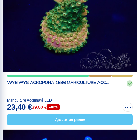
WYSIWYG ACROPORA 15B6 MARICULTURE ACC...
Mariculture Acclimaté LED
23,40 €
39,00 €
-40%
Ajouter au panier