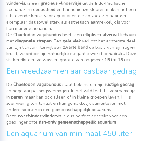
vlindervis
, is een
gracieus vlindervisje
uit de Indo-Pacifische
oceaan. Zijn robuustheid en harmonieuze kleuren maken het een
uitstekende keuze voor aquarianen die op zoek zijn naar een
exemplaar dat zowel sterk als esthetisch aantrekkelijk is voor
hun mariene aquarium.
De
Chaetodon vagabundus
heeft een
elliptisch zilverwit lichaam
met
diagonale strepen
. Een
gele vlek
verlicht het achterste deel
van zijn lichaam, terwijl een
zwarte band
de basis van zijn rugvin
kruist, waardoor zijn natuurlijke elegantie wordt benadrukt. Deze
vis bereikt een volwassen grootte van ongeveer
15 tot 18 cm
.
Een vreedzaam en aanpasbaar gedrag
De
Chaetodon vagabundus
staat bekend om zijn
rustige gedrag
en hoge aanpassingsvermogen. In het wild leeft hij voornamelijk
in paren
, maar kan ook alleen of in kleine groepen leven. Hij is
zeer weinig territoriaal en kan gemakkelijk samenleven met
andere soorten in een gemeenschappelijk aquarium.
Deze
zwerfvinder vlindervis
is dus perfect geschikt voor een
goed ingerichte
fish-only gemeenschappelijk aquarium
.
Een aquarium van minimaal 450 liter