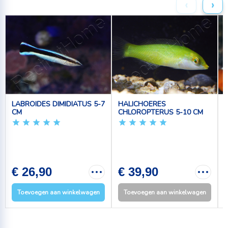
‹
›
LABROIDES DIMIDIATUS 5-7
HALICHOERES
CM
CHLOROPTERUS 5-10 CM
2
€ 26,90
€ 39,90
Toevoegen aan winkelwagen
Toevoegen aan winkelwagen