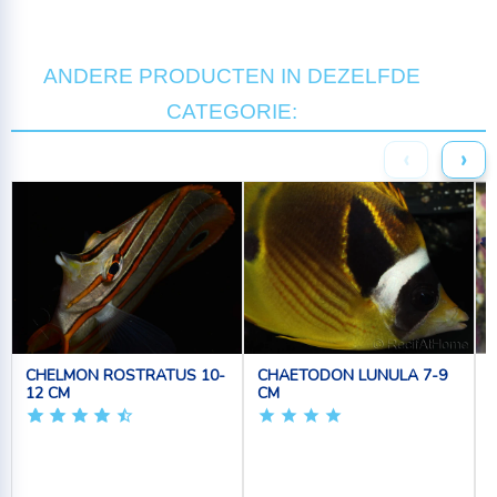
ANDERE PRODUCTEN IN DEZELFDE
CATEGORIE:
‹
›
CHELMON ROSTRATUS 10-
CHAETODON LUNULA 7-9
12 CM
CM