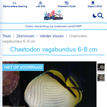
Betrouwbare levering
+40 000
Paiement 3x/4x
Depuis 2010
Gratis verzending op materiaal vanaf €69*
Thuis
ZeeVissen
Vlinder Vissen
Chaetodon
vagabundus 6-8 cm
Chaetodon vagabundus 6-8 cm
NIET OP VOORRAAD