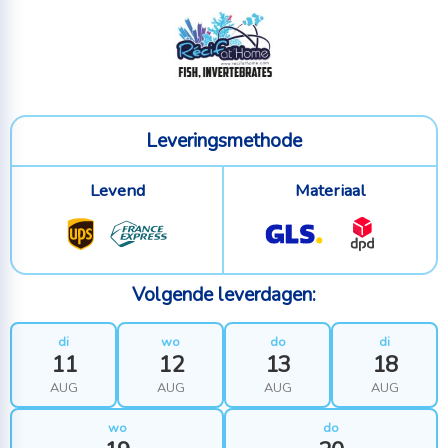
Leveringsmethode
Levend
Materiaal
Volgende leverdagen:
di
wo
do
di
11
12
13
18
AUG
AUG
AUG
AUG
wo
do