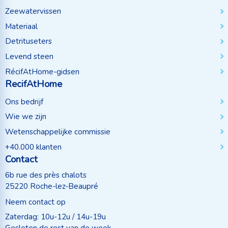
Zeewatervissen
Materiaal
Detrituseters
Levend steen
RécifAtHome-gidsen
RecifAtHome
Ons bedrijf
Wie we zijn
Wetenschappelijke commissie
+40.000 klanten
Contact
6b rue des près chalots
25220 Roche-lez-Beaupré
Neem contact op
Zaterdag: 10u-12u / 14u-19u
Gesloten de rest van de week