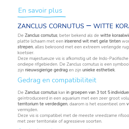
En savoir plus
zanclus cornutus – witte kor
De
Zanclus cornutus
, beter bekend als de
witte koraalw
platte lichaam met een
iriserend wit met gele tinten
wor
strepen
, alles bekroond met een extreem verlengde rugv
koetsier.
Deze majestueuze vis is afkomstig uit de Indo-Pacifische
ondiepe rifgebieden. De Zanclus cornutus is een symbo
zijn
nieuwsgierige gedrag
en zijn
unieke esthetiek
.
Gedrag en compatibiliteit
De
Zanclus cornutus
kan
in groepen van 3 tot 5 individue
geïntroduceerd in een aquarium met een zeer groot volu
territorium te verdedigen
, daarom is het essentieel om
v
vermijden.
Deze vis is compatibel met de meeste vreedzame rifso
met zeer territoriale of agressieve soorten.