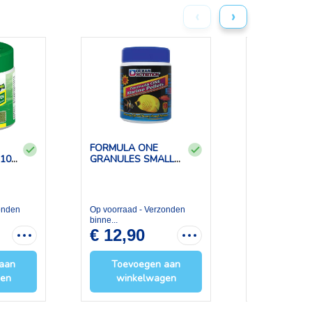
‹
›
FORMULA ONE
12X FORMU
 100
GRANULES SMALL
100GRS OC
100GR
NUTRITION
onden
Op voorraad - Verzonden
binne...
€6,90 per pakj
€ 12,90
€ 82,80
aan
Toevoegen aan
Toevoe
gen
winkelwagen
winke