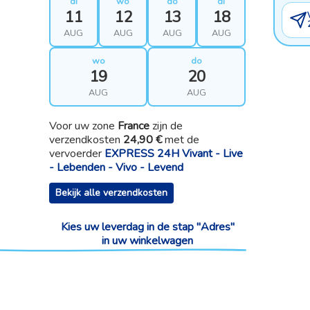
di
wo
do
di
11
12
13
18
AUG
AUG
AUG
AUG
wo
do
19
20
AUG
AUG
Voor uw zone
France
zijn de
verzendkosten
24,90 €
met de
vervoerder
EXPRESS 24H Vivant - Live
- Lebenden - Vivo - Levend
Bekijk alle verzendkosten
Kies uw leverdag in de stap "Adres"
in uw winkelwagen