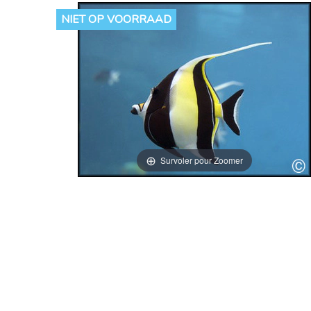
NIET OP VOORRAAD
Survoler pour Zoomer