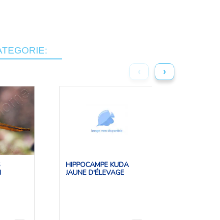
ATEGORIE:
‹
›
S
HIPPOCAMPE KUDA
HIPPOCAMP
M
JAUNE D'ÉLEVAGE
MANNELIJKE
€ 112,