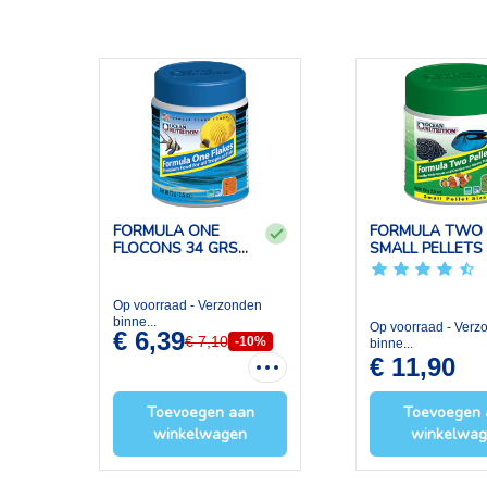
FORMULA ONE
FORMULA TWO
FLOCONS 34 GRS
SMALL PELLETS
OCEAN NUTR...
GRS OCE...
Op voorraad - Verzonden
binne...
Op voorraad - Verz
€ 6,39
€ 7,10
-10%
binne...
€ 11,90
Toevoegen aan
Toevoegen 
winkelwagen
winkelwa