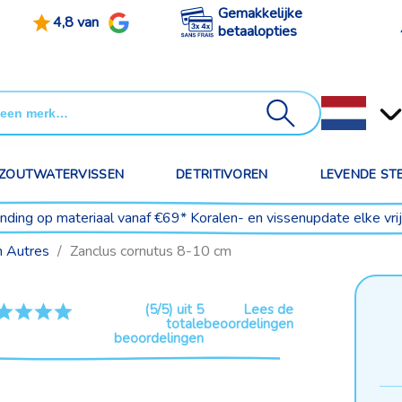
Gemakkelijke
4,8 van
betaalopties
ZOUTWATERVISSEN
DETRITIVOREN
LEVENDE ST
ending op materiaal vanaf €69* Koralen- en vissenupdate elke vr
n Autres
Zanclus cornutus 8-10 cm
(5/5) uit 5
Lees de
totale
beoordelingen
beoordelingen