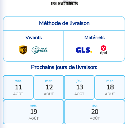
Méthode de livraison
Vivants
Matériels
Prochains jours de livraison:
mar.
mer.
jeu.
mar.
11
12
13
18
AOÛT
AOÛT
AOÛT
AOÛT
mer.
jeu.
19
20
AOÛT
AOÛT