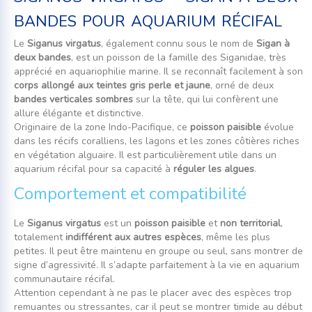
bandes pour aquarium récifal
Le
Siganus virgatus
, également connu sous le nom de
Sigan à
deux bandes
, est un poisson de la famille des Siganidae, très
apprécié en aquariophilie marine. Il se reconnaît facilement à son
corps allongé aux teintes gris perle et jaune
, orné de deux
bandes verticales sombres
sur la tête, qui lui confèrent une
allure élégante et distinctive.
Originaire de la zone Indo-Pacifique, ce
poisson paisible
évolue
dans les récifs coralliens, les lagons et les zones côtières riches
en végétation alguaire. Il est particulièrement utile dans un
aquarium récifal pour sa capacité à
réguler les algues
.
Comportement et compatibilité
Le
Siganus virgatus
est un
poisson paisible
et
non territorial
,
totalement
indifférent aux autres espèces
, même les plus
petites. Il peut être maintenu en groupe ou seul, sans montrer de
signe d’agressivité. Il s’adapte parfaitement à la vie en aquarium
communautaire récifal.
Attention cependant à ne pas le placer avec des espèces trop
remuantes ou stressantes, car il peut se montrer timide au début