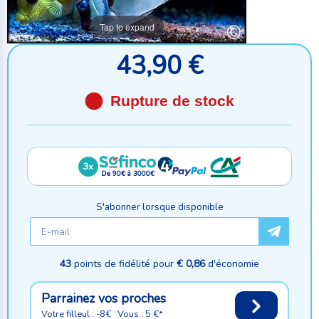
Tap to expand
43,90 €
Rupture de stock
3x
De 90€ à 3000€
S'abonner lorsque disponible
43
points de fidélité pour
€ 0,86
d'économie
Parrainez vos proches
Votre filleul : -8€ Vous : 5 €*