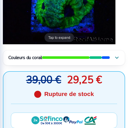
Tap to expand
Couleurs du corail
39,00 €
29,25 €
70%
18%
12%
Couleurs détectées automatiquement : elles peuvent varier selon la
Rupture de stock
photo, l'éclairage et l'environnement lumineux. Des erreurs sont
possibles.
Explorer les coraux par couleur
3x
De 90€ à 3000€