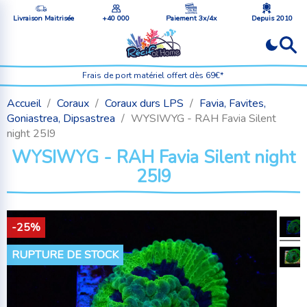
Livraison Maitrisée
+40 000
Paiement 3x/4x
Depuis 2010
Frais de port matériel offert dès 69€*
Accueil
Coraux
Coraux durs LPS
Favia, Favites,
Goniastrea, Dipsastrea
WYSIWYG - RAH Favia Silent
night 25I9
WYSIWYG - RAH Favia Silent night
25I9
-25%
RUPTURE DE STOCK