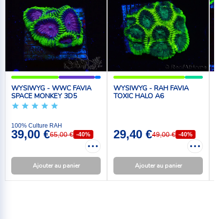
WYSIWYG - WWC FAVIA
WYSIWYG - RAH FAVIA
SPACE MONKEY 3D5
TOXIC HALO A6
100% Culture RAH
1
39,00 €
29,40 €
65,00 €
49,00 €
-40%
-40%
Ajouter au panier
Ajouter au panier