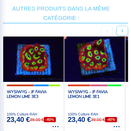
AUTRES PRODUITS DANS LA MÊME
CATÉGORIE :
‹
›
WYSIWYG - JF FAVIA
WYSIWYG - JF FAVIA
LEMON LIME 3E3
LEMON LIME 3E1
100% Culture RAH
100% Culture RAH
1
23,40 €
23,40 €
39,00 €
39,00 €
-40%
-40%