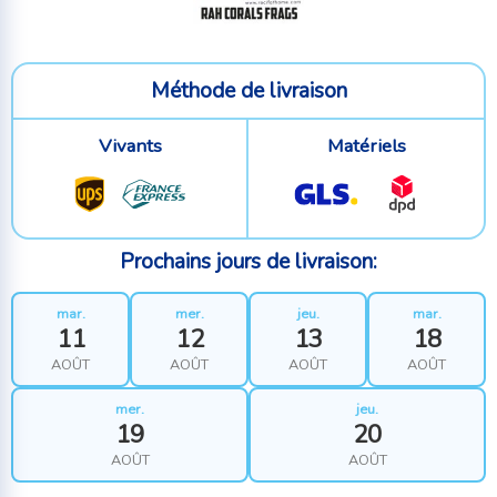
Méthode de livraison
Vivants
Matériels
Prochains jours de livraison:
mar.
mer.
jeu.
mar.
11
12
13
18
AOÛT
AOÛT
AOÛT
AOÛT
mer.
jeu.
19
20
AOÛT
AOÛT